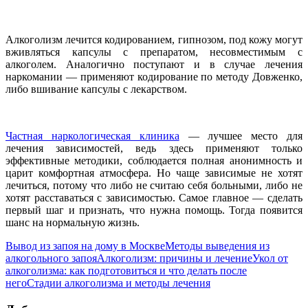
Алкоголизм лечится кодированием, гипнозом, под кожу могут
вживляться капсулы с препаратом, несовместимым с
алкоголем. Аналогично поступают и в случае лечения
наркомании — применяют кодирование по методу Довженко,
либо вшивание капсулы с лекарством.
Частная наркологическая клиника
— лучшее место для
лечения зависимостей, ведь здесь применяют только
эффективные методики, соблюдается полная анонимность и
царит комфортная атмосфера. Но чаще зависимые не хотят
лечиться, потому что либо не считаю себя больными, либо не
хотят расставаться с зависимостью. Самое главное — сделать
первый шаг и признать, что нужна помощь. Тогда появится
шанс на нормальную жизнь.
Вывод из запоя на дому в Москве
Методы выведения из
алкогольного запоя
Алкоголизм: причины и лечение
Укол от
алкоголизма: как подготовиться и что делать после
него
Стадии алкоголизма и методы лечения