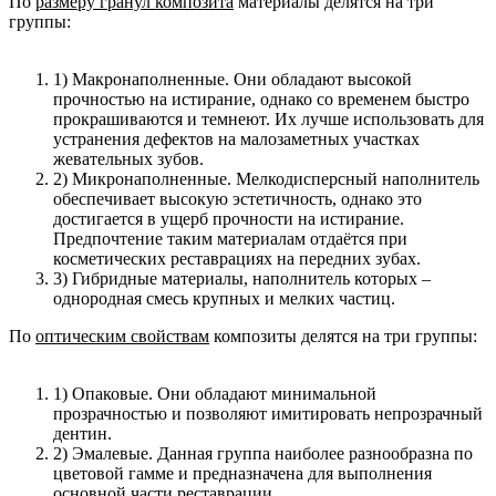
По
размеру гранул композита
материалы делятся на три
группы:
1) Макронаполненные. Они обладают высокой
прочностью на истирание, однако со временем быстро
прокрашиваются и темнеют. Их лучше использовать для
устранения дефектов на малозаметных участках
жевательных зубов.
2) Микронаполненные. Мелкодисперсный наполнитель
обеспечивает высокую эстетичность, однако это
достигается в ущерб прочности на истирание.
Предпочтение таким материалам отдаётся при
косметических реставрациях на передних зубах.
3) Гибридные материалы, наполнитель которых –
однородная смесь крупных и мелких частиц.
По
оптическим свойствам
композиты делятся на три группы:
1) Опаковые. Они обладают минимальной
прозрачностью и позволяют имитировать непрозрачный
дентин.
2) Эмалевые. Данная группа наиболее разнообразна по
цветовой гамме и предназначена для выполнения
основной части реставрации.