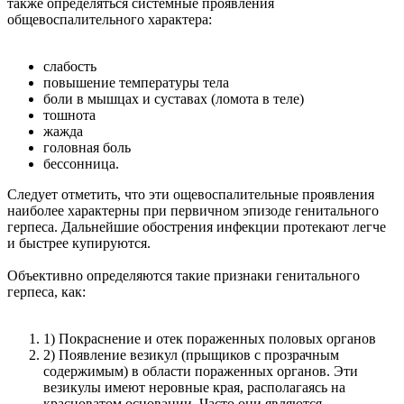
также определяться системные проявления
общевоспалительного характера:
слабость
повышение температуры тела
боли в мышцах и суставах (ломота в теле)
тошнота
жажда
головная боль
бессонница.
Следует отметить, что эти ощевоспалительные проявления
наиболее характерны при первичном эпизоде генитального
герпеса. Дальнейшие обострения инфекции протекают легче
и быстрее купируются.
Объективно определяются такие признаки генитального
герпеса, как:
1) Покраснение и отек пораженных половых органов
2) Появление везикул (прыщиков с прозрачным
содержимым) в области пораженных органов. Эти
везикулы имеют неровные края, располагаясь на
красноватом основании. Часто они являются