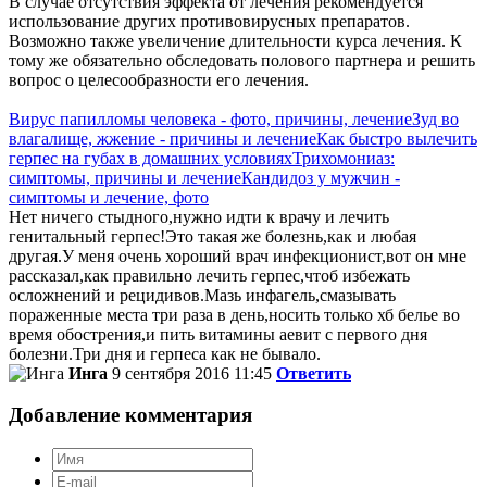
В случае отсутствия эффекта от лечения рекомендуется
использование других противовирусных препаратов.
Возможно также увеличение длительности курса лечения. К
тому же обязательно обследовать полового партнера и решить
вопрос о целесообразности его лечения.
Вирус папилломы человека - фото, причины, лечение
Зуд во
влагалище, жжение - причины и лечение
Как быстро вылечить
герпес на губах в домашних условиях
Трихомониаз:
симптомы, причины и лечение
Кандидоз у мужчин -
симптомы и лечение, фото
Нет ничего стыдного,нужно идти к врачу и лечить
генитальный герпес!Это такая же болезнь,как и любая
другая.У меня очень хороший врач инфекционист,вот он мне
рассказал,как правильно лечить герпес,чтоб избежать
осложнений и рецидивов.Мазь инфагель,смазывать
пораженные места три раза в день,носить только хб белье во
время обострения,и пить витамины аевит с первого дня
болезни.Три дня и герпеса как не бывало.
Инга
9 сентября 2016 11:45
Ответить
Добавление комментария