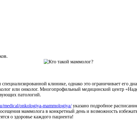
ков.
 специализированной клинике, однако это ограничивает его диа
колог или онколог. Многопрофильный медицинский центр «Наде
твующих патологий.
.ru/medical/onkologiya-mammologiya/
указано подробное расписание
 посещения маммолога в конкретный день и возможность избежат
ятся о здоровье каждого пациента!