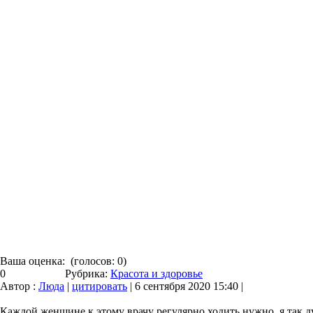
Ваша оценка:
(голосов:
0
)
0
Рубрика:
Красота и здоровье
Автор :
Люда
|
цитировать
| 6 сентября 2020 15:40 |
Каждой женщине к этому врачу регулярно ходить нужно, я так ду