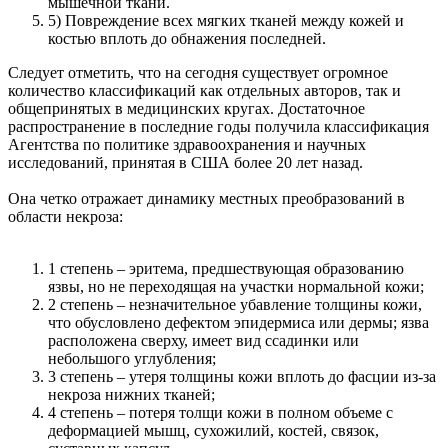
мышечной ткани.
5) Повреждение всех мягких тканей между кожей и
костью вплоть до обнажения последней.
Следует отметить, что на сегодня существует огромное
количество классификаций как отдельных авторов, так и
общепринятых в медицинских кругах. Достаточное
распространение в последние годы получила классификация
Агентства по политике здравоохранения и научных
исследований, принятая в США более 20 лет назад.
Она четко отражает динамику местных преобразований в
области некроза:
1 степень – эритема, предшествующая образованию
язвы, но не переходящая на участки нормальной кожи;
2 степень – незначительное убавление толщины кожи,
что обусловлено дефектом эпидермиса или дермы; язва
расположена сверху, имеет вид ссадинки или
небольшого углубления;
3 степень – утеря толщины кожи вплоть до фасции из-за
некроза нижних тканей;
4 степень – потеря толщи кожи в полном объеме с
деформацией мышц, сухожилий, костей, связок,