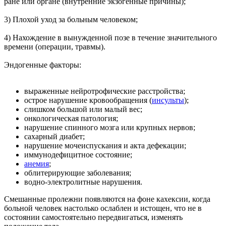
ране или органе (внутренние экзогенные причины);
3) Плохой уход за больным человеком;
4) Нахождение в вынужденной позе в течение значительного
времени (операции, травмы).
Эндогенные факторы:
выраженные нейротрофические расстройства;
острое нарушение кровообращения (
инсульты
);
слишком большой или малый вес;
онкологическая патология;
нарушение спинного мозга или крупных нервов;
сахарный диабет;
нарушение мочеиспускания и акта дефекации;
иммунодефицитное состояние;
анемия
;
облитерирующие заболевания;
водно-электролитные нарушения.
Смешанные пролежни появляются на фоне кахексии, когда
больной человек настолько ослаблен и истощен, что не в
состоянии самостоятельно передвигаться, изменять