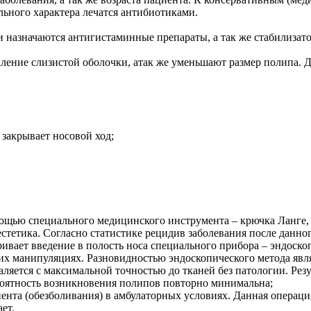
льного характера лечатся антибиотиками.
и назначаются антигистаминные препараты, а так же стабилизат
аление слизистой оболочки, атак же уменьшают размер полипа.
 закрывает носовой ход;
мощью специального медицинского инструмента – крючка Ланге
естетика. Согласно статистике рецидив заболевания после данно
ивает введение в полость носа специального прибора – эндоско
ших манипуляциях. Разновидностью эндоскопического метода явл
ляется с максимальной точностью до тканей без патологии. Рез
ероятность возникновения полипов повторно минимальна;
ента (обезболивания) в амбулаторных условиях. Данная операц
ет.