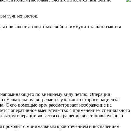
оры тучных клеток.
 Для повышения защитных свойств иммунитета назначаются
, напоминающего по внешнему виду петлю. Операция
го вмешательства встречается у каждого второго пациента;
па. С его помощью врач рассматривает изображение на
яется оперативное вмешательство с применением специального
ультатом операции является сокращение восстановительного
ия проходит с минимальным кровотечением и воспалением