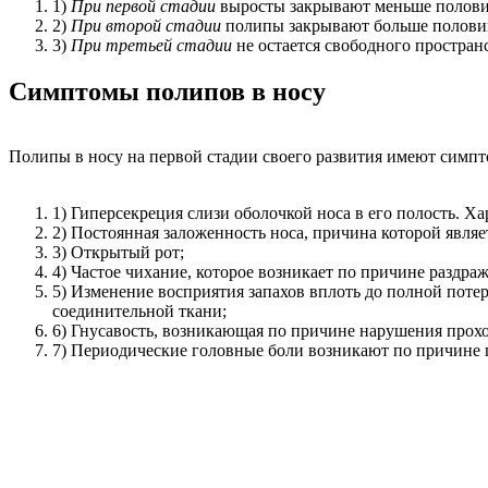
1)
При первой стадии
выросты закрывают меньше полови
2)
При второй стадии
полипы закрывают больше половин
3)
При третьей стадии
не остается свободного пространс
Симптомы полипов в носу
Полипы в носу на первой стадии своего развития имеют симпт
1) Гиперсекреция слизи оболочкой носа в его полость. Ха
2) Постоянная заложенность носа, причина которой являе
3) Открытый рот;
4) Частое чихание, которое возникает по причине раздра
5) Изменение восприятия запахов вплоть до полной потер
соединительной ткани;
6) Гнусавость, возникающая по причине нарушения прох
7) Периодические головные боли возникают по причине г