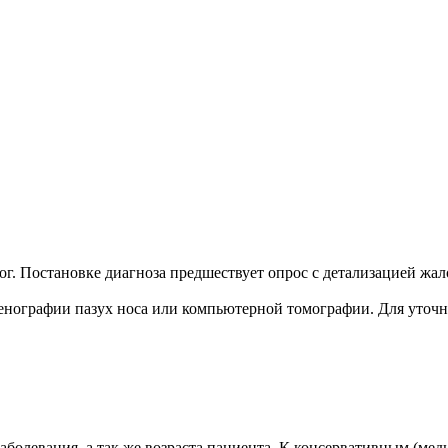
г. Постановке диагноза предшествует опрос с детализацией жало
енографии пазух носа или компьютерной томографии. Для уточн
аболевания, а так же возраста пациента. К консервативным (ме