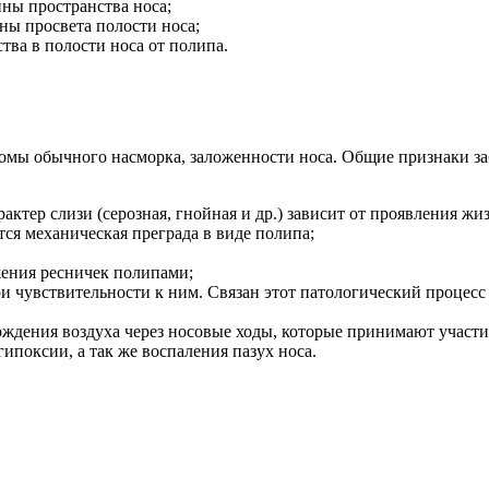
ны пространства носа;
ы просвета полости носа;
тва в полости носа от полипа.
омы обычного насморка, заложенности носа. Общие признаки за
рактер слизи (серозная, гнойная и др.) зависит от проявления ж
тся механическая преграда в виде полипа;
жения ресничек полипами;
и чувствительности к ним. Связан этот патологический процесс
ождения воздуха через носовые ходы, которые принимают участи
ипоксии, а так же воспаления пазух носа.