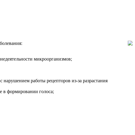
болевания:
изнедеятельности микроорганизмов;
 с нарушением работы рецепторов из-за разрастания
е в формировании голоса;