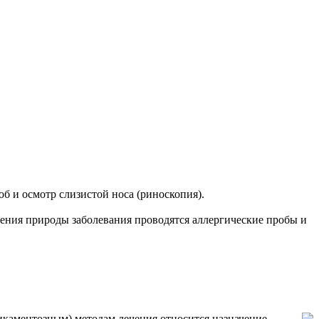
б и осмотр слизистой носа (риноскопия).
ения природы заболевания проводятся аллергические пробы и
дикаментозным) методам лечения относится назначение