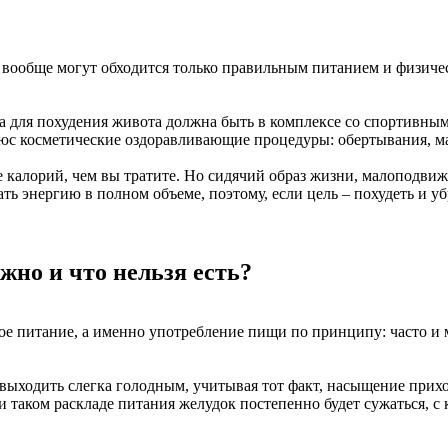
е вообще могут обходится только правильным питанием и физич
ета для похудения живота должна быть в комплексе со спортивны
юс косметические оздоравливающие процедуры: обертывания, ма
 калорий, чем вы тратите. Но сидячий образ жизни, малоподвижн
 энергию в полном объеме, поэтому, если цель – похудеть и убр
жно и что нельзя есть?
е питание, а именно употребление пищи по принципу: часто и м
выходить слегка голодным, учитывая тот факт, насыщение прихо
и таком раскладе питания желудок постепенно будет сужаться, 