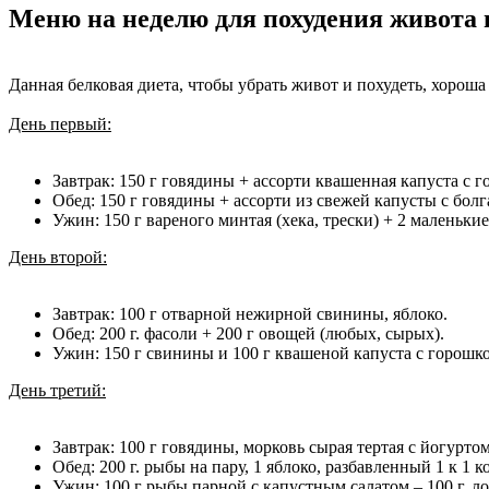
Меню на неделю для похудения живота 
Данная белковая диета, чтобы убрать живот и похудеть, хороша
День первый:
Завтрак: 150 г говядины + ассорти квашенная капуста с г
Обед: 150 г говядины + ассорти из свежей капусты с болг
Ужин: 150 г вареного минтая (хека, трески) + 2 маленьк
День второй:
Завтрак: 100 г отварной нежирной свинины, яблоко.
Обед: 200 г. фасоли + 200 г овощей (любых, сырых).
Ужин: 150 г свинины и 100 г квашеной капуста с горошк
День третий:
Завтрак: 100 г говядины, морковь сырая тертая с йогуртом
Обед: 200 г. рыбы на пару, 1 яблоко, разбавленный 1 к 1 
Ужин: 100 г рыбы парной с капустным салатом – 100 г, л