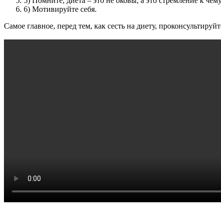
5) Помните, диета – это не оковы, а это стремление к чему
6) Мотивируйте себя.
Самое главное, перед тем, как сесть на диету, проконсультиру