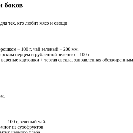
и боков
 для тех, кто любит мясо и овощи.
орошком – 100 г, чай зеленый – 200 мм.
арским перцем и рубленной зеленью – 100 г.
ие вареные картошки + тертая свекла, заправленная обезжиренным
ом.
 — 100 г, зеленый чай.
компот из сухофруктов.
омтик черного хлеба.