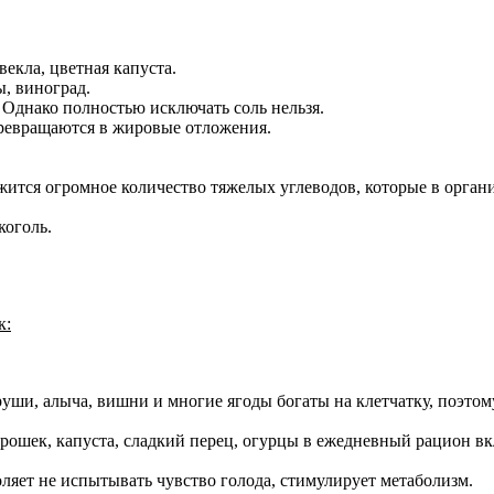
екла, цветная капуста.
ы, виноград.
 Однако полностью исключать соль нельзя.
 превращаются в жировые отложения.
ржится огромное количество тяжелых углеводов, которые в орга
коголь.
к:
груши, алыча, вишни и многие ягоды богаты на клетчатку, поэт
рошек, капуста, сладкий перец, огурцы в ежедневный рацион вкл
ляет не испытывать чувство голода, стимулирует метаболизм.