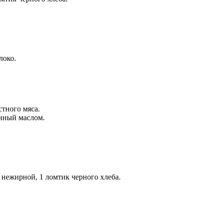
локо.
стного мяса.
енный маслом.
 нежирной, 1 ломтик черного хлеба.