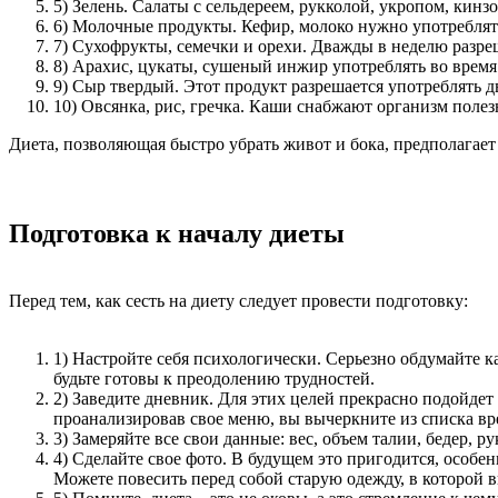
5) Зелень. Салаты с сельдереем, рукколой, укропом, ки
6) Молочные продукты. Кефир, молоко нужно употреблять 3 
7) Сухофрукты, семечки и орехи. Дважды в неделю разреш
8) Арахис, цукаты, сушеный инжир употреблять во время
9) Сыр твердый. Этот продукт разрешается употреблять д
10) Овсянка, рис, гречка. Каши снабжают организм поле
Диета, позволяющая быстро убрать живот и бока, предполагает
Подготовка к началу диеты
Перед тем, как сесть на диету следует провести подготовку:
1) Настройте себя психологически. Серьезно обдумайте ка
будьте готовы к преодолению трудностей.
2) Заведите дневник. Для этих целей прекрасно подойдет
проанализировав свое меню, вы вычеркните из списка вре
3) Замеряйте все свои данные: вес, объем талии, бедер, ру
4) Сделайте свое фото. В будущем это пригодится, особен
Можете повесить перед собой старую одежду, в которой в