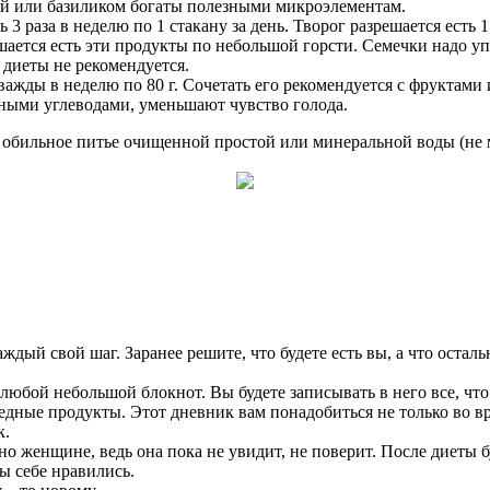
нзой или базиликом богаты полезными микроэлементам.
раза в неделю по 1 стакану за день. Творог разрешается есть 1 
ается есть эти продукты по небольшой горсти. Семечки надо уп
 диеты не рекомендуется.
важды в неделю по 80 г. Сочетать его рекомендуется с фруктами
зными углеводами, уменьшают чувство голода.
 обильное питье очищенной простой или минеральной воды (не ме
ждый свой шаг. Заранее решите, что будете есть вы, а что оста
 любой небольшой блокнот. Вы будете записывать в него все, чт
дные продукты. Этот дневник вам понадобиться не только во вре
к.
но женщине, ведь она пока не увидит, не поверит. После диеты бу
ы себе нравились.