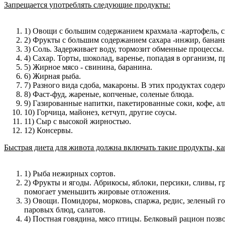
Запрещается употреблять следующие продукты:
1) Овощи с большим содержанием крахмала -­картофель, св
2) Фрукты с большим содержанием сахара -­инжир, банан
3) Соль. Задерживает воду, тормозит обменные процессы.
4) Сахар. Торты, шоколад, варенье, попадая в организм,
5) Жирное мясо - свинина, баранина.
6) Жирная рыба.
7) Разного вида сдоба, макароны. В этих продуктах соде
8) Фаст-фуд, жареные, копченые, соленые блюда.
9) Газированные напитки, пакетированные соки, кофе, ал
10) Горчица, майонез, кетчуп, другие соусы.
11) Сыр с высокой жирностью.
12) Консервы.
Быстрая диета для живота должна включать такие продукты, ка
1) Рыба нежирных сортов.
2) Фрукты и ­ягоды. Абрикосы, яблоки, персики, сливы, 
помогает уменьшить жировые отложения.
3) Овощи. Помидоры, морковь, спаржа, редис, зеленый го
паровых блюд, салатов.
4) Постная говядина, мясо птицы. Белковый рацион позво