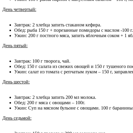
День четвертый:
Завтрак: 2 хлебца запить стаканом кефира.
Обед: рыба 150 г + порезанные помидоры с маслом -100 г.
Ужин: 200 г постного мяса, запить яблочным соком + 1 яб
День пятый:
Завтрак: 100 г творога, чай.
Обед: 150 г салата из свежих овощей и 150 г тушеного по
Ужин: салат из томата с репчатым луком – 150 г, заправл
День шестой:
Завтрак: 2 хлебца запить 200 мл молока.
Обед: 200 г мяса с овощами – 100г.
Ужин: Суп на мясном бульоне с овощами. 100 г баранины
День седьмой: