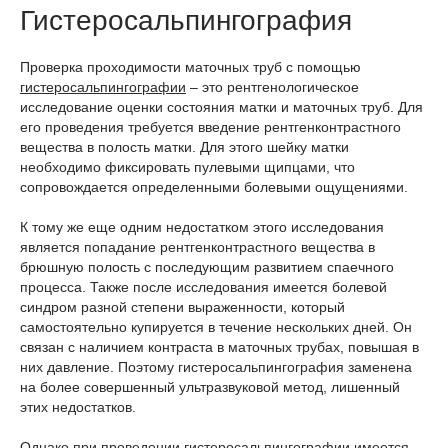
Гистеросальпингография
Проверка проходимости маточных труб с помощью
гистеросальпингографии
– это рентгенологическое
исследование оценки состояния матки и маточных труб. Для
его проведения требуется введение рентгенконтрастного
вещества в полость матки. Для этого шейку матки
необходимо фиксировать пулевыми щипцами, что
сопровождается определенными болевыми ощущениями.
К тому же еще одним недостатком этого исследования
является попадание рентгенконтрастного вещества в
брюшную полость с последующим развитием спаечного
процесса. Также после исследования имеется болевой
синдром разной степени выраженности, который
самостоятельно купируется в течение нескольких дней. Он
связан с наличием контраста в маточных трубах, повышая в
них давление. Поэтому гистеросальпингография заменена
на более совершенный ультразвуковой метод, лишенный
этих недостатков.
Однако при проведении гистеросальпингографии имеется