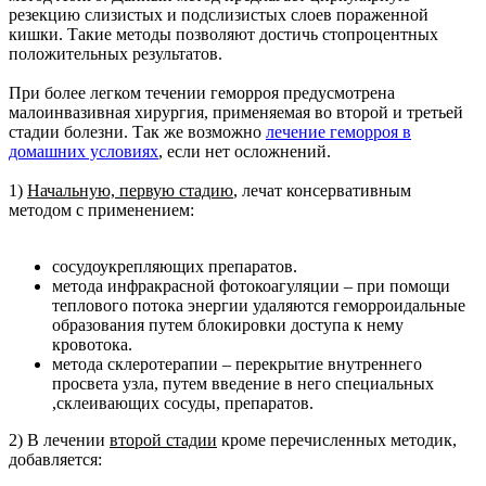
резекцию слизистых и подслизистых слоев пораженной
кишки. Такие методы позволяют достичь стопроцентных
положительных результатов.
При более легком течении геморроя предусмотрена
малоинвазивная хирургия, применяемая во второй и третьей
стадии болезни. Так же возможно
лечение геморроя в
домашних условиях
, если нет осложнений.
1)
Начальную, первую стадию
, лечат консервативным
методом с применением:
сосудоукрепляющих препаратов.
метода инфракрасной фотокоагуляции – при помощи
теплового потока энергии удаляются геморроидальные
образования путем блокировки доступа к нему
кровотока.
метода склеротерапии – перекрытие внутреннего
просвета узла, путем введение в него специальных
,склеивающих сосуды, препаратов.
2) В лечении
второй стадии
кроме перечисленных методик,
добавляется: