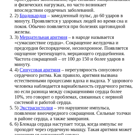
и физических нагрузках, но часто возникает
впоследствии сердечных заболеваний.
2)
Брадикардия
– замедленный пульс, до 60 ударов в
минуту. Проявляется у здоровых людей во время сна и
покоя. Обычно появляется при болезнях щитовидной
железы.
3)
Мерцательная аритмия
– в народе называется
«сумасшествие сердца». Сокращение желудочка и
предсердия беспорядочное, несинхронное. Появляется
ощущение трепещущего, мерцающего сердцебиения.
Частота сокращений – от 100 до 150 и более ударов в
минуту.
4)
Синусовая аритмия
– нерегулярность синусового
сердечного ритма. Как правило, аритмия вызвана
естественными процессами вдоха и выдоха. У здорового
человека наблюдается вариабельность сердечного ритма,
но если разница между сокращениями сердца более
10%, это говорит о проблемах, связанных с нервной
системой и работой сердца.
5)
Экстрасистолия
– это нарушение импульса,
появление внеочередного сокращения. Сильные толчки
в районе сердца, а также замирания.
6) Блокада сердца наступает тогда, когда импульс не
проходит через сердечную мышцу. Такая аритмия может
закончиться остановкой сердца.