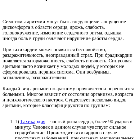
Симптомы аритмии могут быть следующими - ощущение
дискомфорта в области сердца, дрожь, слабость,
головокружение, изменение сердечного ритма, одышка,
иногда боль в груди означают нарушение работы сердца.
При тахикардии может появиться беспокойство,
раздражительность, неоправданный страх. При брадикардии
появляется заторможенность, слабость и вялость. Синусовая
аритмия часто возникает у молодых людей, у которых не
сформировалась нервная система. Они возбудимы,
вспыльчивы, раздражительны.
Каждый вид аритмии по–разному проявляется и переносится
больными. Многое зависит от состояния организма, возраста
и психологического настроя. Существует несколько видов
аритмии, которые классифицируются по группам:
1)
Тахикардия
– частый ритм сердца, более 90 ударов в
минуту. Человек в данном случае чувствует сильное
сердцебиение. Происходит тахикардия в случае
простудных заболеваний, при сильных эмоциональных