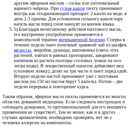
другим эфирным маслом – сосны или (оптимальный
вариант) чабреца. При
сухом кашле
пихту принимают
внутрь как отхаркивающий препарат: 2 капли на меде, в
день 2-3 приема. Для успокоения сильного кашля пару
капель масла перед сном наносят на кончик языка.
5) Благодаря мочегонному действия пихтового масла,
его внутреннее употребление применяется в
комплексной терапии
мочекаменной болезни
. Сперва в
течение недели пьют почечный травяной чай из шалфея,
мелиссы
, зверобоя, душицы, шиповника (смесь этих
растений, взятых в равных пропорциях, заваривают
кипятком из расчета полторы столовых ложки на пол-
литра воды). В лекарственный напиток добавляют мед
(столовую ложку), делят на три части и пьют перед едой.
Вторую неделю настой принимают уже с пихтовым
маслом (на 150 мл настоя берут 5 капель). Потом – две
недели перерыва и повторение курса.
Таким образом, эфирное масло пихты применяется во многих
областях домашней медицины. Если следовать инструкции и
соблюдать дозировки, то противопоказаний для его внешнего
применения не существует. Тем не менее, как и в других
случаях аромалечения, необходимо проверять, нет ли у
человека аллергии на компоненты.