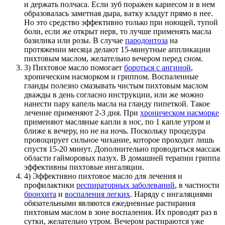
и держать полчаса. Если зуб поражен кариесом и в нем
образовалась заметная дыра, ватку кладут прямо в нее.
Но это средство эффективно только при ноющей, тупой
боли, если же открыт нерв, то лучше применять масла
базилика или розы. В случае
пародонтоза
на
протяжении месяца делают 15-минутные аппликации
пихтовым маслом, желательно вечером перед сном.
3) Пихтовое масло помогает
бороться с ангиной
,
хроническим насморком и гриппом. Воспаленные
гланды полезно смазывать чистым пихтовым маслом
дважды в день согласно инструкции, или же можно
нанести пару капель масла на гланду пипеткой. Такое
лечение применяют 2-3 дня. При
хроническом насморке
применяют масляные капли в нос, по 1 капле утром и
ближе к вечеру, но не на ночь. Поскольку процедура
провоцирует сильное чихание, которое проходит лишь
спустя 15-20 минут. Дополнительно проводиться массаж
области гайморовых пазух. В домашней терапии гриппа
эффективны пихтовые ингаляции.
4) Эффективно пихтовое масло для лечения и
профилактики
респираторных заболеваний
, в частности
бронхита
и
воспаления легких
. Наряду с ингаляциями
обязательными являются ежедневные растирания
пихтовым маслом в зоне воспаления. Их проводят раз в
сутки, желательно утром. Вечером растираются уже