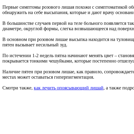
Первые симптомы розового лишая похожи с симптоматикой обыч
обнаружить на себе высыпания, которые и дают врачу основан
В большинстве случаев первой на теле больного появляется та
диаметре, округлой формы, слегка возвышающееся над поверхно
В основном при розовом лишае высыпка находится на туловище:
пятен вызывает несильный зуд.
По истечении 1-2 недель пятна начинают менять цвет – станов
покрывается тонкими чешуйками, которые постепенно отшелу
Наличие пятен при розовом лишае, как правило, сопровождаетс
местах может оставаться гиперпигментация.
Смотри также,
как лечить опоясывающий лишай
, а также под