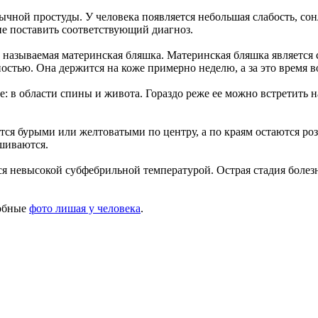
ной простуды. У человека появляется небольшая слабость, сон
ие поставить соответствующий диагноз.
к называемая материнская бляшка. Материнская бляшка является 
стью. Она держится на коже примерно неделю, а за это время в
 в области спины и живота. Гораздо реже ее можно встретить н
ятся бурыми или желтоватыми по центру, а по краям остаются ро
шиваются.
я невысокой субфебрильной температурой. Острая стадия болезни
робные
фото лишая у человека
.