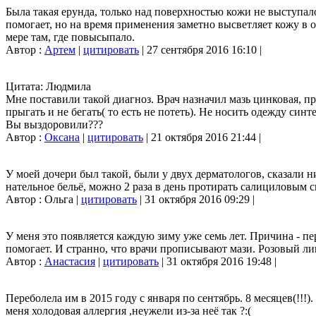
Была такая ерунда, только над поверхностью кожи не выступало
помогает, но на время применения заметно высветляет кожу в 
мере там, где повысыпало.
Автор :
Артем
|
цитировать
| 27 сентября 2016 16:10 |
Цитата: Людмила
Мне поставили такой диагноз. Врач назначил мазь цинковая, пр
прыгать и не бегать( то есть не потеть). Не носить одежду синте
Вы выздоровили???
Автор :
Оксана
|
цитировать
| 21 октября 2016 21:44 |
У моей дочери был такой, были у двух дерматологов, сказали н
нательное бельё, можно 2 раза в день протирать салициловым
Автор : Ольга |
цитировать
| 31 октября 2016 09:29 |
У меня это появляется каждую зиму уже семь лет. Причина - пе
помогает. И странно, что врачи прописывают мази. Розовый ли
Автор :
Анастасия
|
цитировать
| 31 октября 2016 19:48 |
Переболела им в 2015 году с января по сентябрь. 8 месяцев(!!!)
меня холодовая аллергия ,неужели из-за неё так ?:(