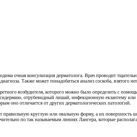
одима очная консультация дерматолога. Врач проводит тщатель
иагноза. Также может понадобиться анализ соскоба, взятого не
нкретного возбудителя, которого можно было определить с помо
ксидермию, отрубевидный лишай, инфекционную екзантему или 
рым оно отличается от других дерматологических патологий.
 правильную круглую или овальную форму, а их поверхность шел
ючительно по так называемым линиях Лангера, которые располаг