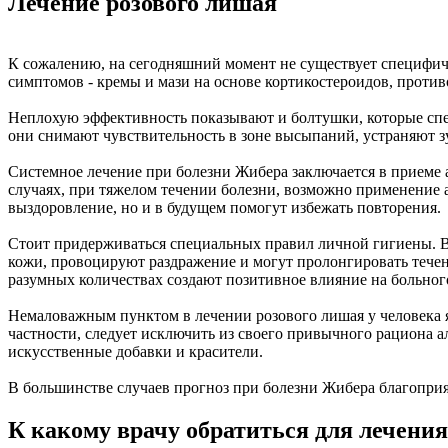
Лечение розового лишая
К сожалению, на сегодняшний момент не существует специфиче
симптомов - кремы и мази на основе кортикостероидов, против
Неплохую эффективность показывают и болтушки, которые спец
они снимают чувствительность в зоне высыпаний, устраняют зу
Системное лечение при болезни Жибера заключается в приеме 
случаях, при тяжелом течении болезни, возможно применение 
выздоровление, но и в будущем помогут избежать повторения.
Стоит придерживаться специальных правил личной гигиены. В 
кожи, провоцируют раздражение и могут пролонгировать течен
разумных количествах создают позитивное влияние на больног
Немаловажным пунктом в лечении розового лишая у человека я
частности, следует исключить из своего привычного рациона ал
искусственные добавки и красители.
В большинстве случаев прогноз при болезни Жибера благоприя
К какому врачу обратиться для лечени