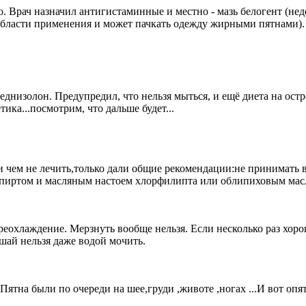
. Врач назначил антигистаминные и местно - мазь белогент (неде
области применения и может пачкать одежду жирными пятнами). Н
еднизолон. Предупредил, что нельзя мыться, и ещё диета на остр
тика...посмотрим, что дальше будет...
и чем не лечить,только дали общие рекомендации:не принимать в
 спиртом и масляным настоем хлорфилипта или облипиховым масл
реохлаждение. Мерзнуть вообще нельзя. Если несколько раз хорош
шай нельзя даже водой мочить.
. Пятна были по очереди на шее,груди ,животе ,ногах ...И вот опя