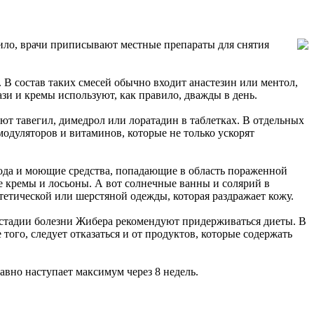
вило, врачи приписывают местные препараты для снятия
В состав таких смесей обычно входит анастезин или ментол,
ази и кремы используют, как правило, дважды в день.
т тавегил, димедрол или лоратадин в таблетках. В отдельных
одуляторов и витаминов, которые не только ускорят
вода и моющие средства, попадающие в область пораженной
е кремы и лосьоны. А вот солнечные ванны и солярий в
тетической или шерстяной одежды, которая раздражает кожу.
й стадии болезни Жибера рекомендуют придерживаться диеты. В
того, следует отказаться и от продуктов, которые содержать
вно наступает максимум через 8 недель.