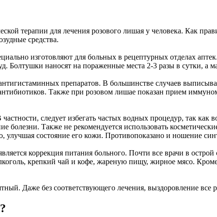
ской терапии для лечения розового лишая у человека. Как пра
озудные средства.
иально изготовляют для больных в рецептурных отделах аптек. 
д. Болтушки наносят на пораженные места 2-3 разы в сутки, а м
антигистаминных препаратов. В большинстве случаев выписываю
антибиотиков. Также при розовом лишае показан прием иммуном
частности, следует избегать частых водных процедур, так как 
ие болезни. Также не рекомендуется использовать косметически
о, улучшая состояние его кожи. Противопоказано и ношение син
вляется коррекция питания больного. Почти все врачи в остро
коголь, крепкий чай и кофе, жареную пищу, жирное мясо. Кроме 
тный. Даже без соответствующего лечения, выздоровление все ра
я?