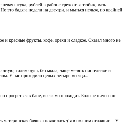
шевая штука, рублей в районе трехсот за тюбик, мазь
о это бадяга недели на две-три, и мыться нельзя, по крайней
ое и красные фрукты, кофе, орехи и сладкое. Сказал много не
анную, только душ, без мыла, чаще менять постельное и
ом. У нас проходило целых четыре месяца...
о прогреться в бане, все само проходит. Больше ничего не
ть материнская бляшка появилась :( я в полном отчаянии... У