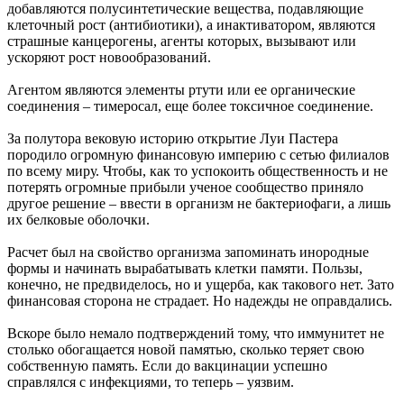
добавляются полусинтетические вещества, подавляющие
клеточный рост (антибиотики), а инактиватором, являются
страшные канцерогены, агенты которых, вызывают или
ускоряют рост новообразований.
Агентом являются элементы ртути или ее органические
соединения – тимеросал, еще более токсичное соединение.
За полутора вековую историю открытие Луи Пастера
породило огромную финансовую империю с сетью филиалов
по всему миру. Чтобы, как то успокоить общественность и не
потерять огромные прибыли ученое сообщество приняло
другое решение – ввести в организм не бактериофаги, а лишь
их белковые оболочки.
Расчет был на свойство организма запоминать инородные
формы и начинать вырабатывать клетки памяти. Пользы,
конечно, не предвиделось, но и ущерба, как такового нет. Зато
финансовая сторона не страдает. Но надежды не оправдались.
Вскоре было немало подтверждений тому, что иммунитет не
столько обогащается новой памятью, сколько теряет свою
собственную память. Если до вакцинации успешно
справлялся с инфекциями, то теперь – уязвим.