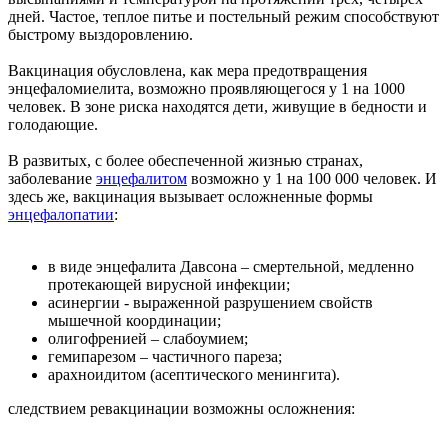
дней. Частое, теплое питье и постельный режим способствуют
быстрому выздоровлению.
Вакцинация обусловлена, как мера предотвращения
энцефаломиелита, возможно проявляющегося у 1 на 1000
человек. В зоне риска находятся дети, живущие в бедности и
голодающие.
В развитых, с более обеспеченной жизнью странах,
заболевание
энцефалитом
возможно у 1 на 100 000 человек. И
здесь же, вакцинация вызывает осложненные формы
энцефалопатии
:
в виде энцефалита Давсона – смертельной, медленно
протекающей вирусной инфекции;
асинергии - выраженной разрушением свойств
мышечной координации;
олигофренией – слабоумием;
гемипарезом – частичного пареза;
арахноидитом (асептического менингита).
следствием ревакцинации возможны осложнения: