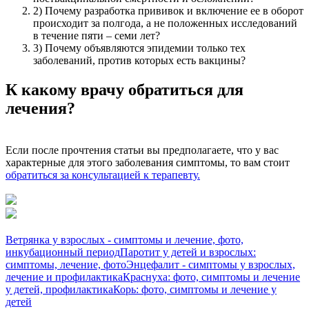
2) Почему разработка прививок и включение ее в оборот
происходит за полгода, а не положенных исследований
в течение пяти – семи лет?
3) Почему объявляются эпидемии только тех
заболеваний, против которых есть вакцины?
К какому врачу обратиться для
лечения?
Если после прочтения статьи вы предполагаете, что у вас
характерные для этого заболевания симптомы, то вам стоит
обратиться за консультацией к терапевту.
Ветрянка у взрослых - симптомы и лечение, фото,
инкубационный период
Паротит у детей и взрослых:
симптомы, лечение, фото
Энцефалит - симптомы у взрослых,
лечение и профилактика
Краснуха: фото, симптомы и лечение
у детей, профилактика
Корь: фото, симптомы и лечение у
детей