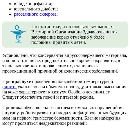
в виде энцефалита;
ювенального диабета;
рассеянного склероза
.
По статистике, и по показателям данных
Всемирной Организации Здравоохранения,
заболевание корью отмечено у более
половины привитых детей.
Установлено, что консерванты вирусосодержащего материала,
и кори в том числе, продолжительное время сохраняются в
тканевых клетках и проявление их, становиться
провокационной причиной онкологических заболеваний.
При
краснухе
проявления повышенной температуры и
ринита
указывают на обычную простуду, и только высыпания
на коже характеризует краснуху. Особого лечения нет.
Следует обеспечить покой и питьевой режим.
Прививка обусловлена развитием возможных нарушений во
внутриутробном развитии плода у инфицированных будущих
мам на первом триместре беременности. Благие намерения
могут проявиться неадекватной реакцией: