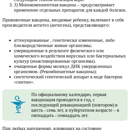
3) Монокомпонентная вакцина – предусматривает
применение отдельных препаратов для каждой болезни.
Прививочные вакцины, вводимые ребенку, включают в себя
производителя антител (антигена), представляющего:
аттенуированные , генетически измененные, либо
близкородственные живые организмы;
умервщленные в результате физического или
химического воздействия вирусных или бактериальных
культур (инактивированные организмы).
очищенные формы молекул ДНК умерщвленных
организмов- (Рекомбинантные вакцины);
синтетический генетический аппарат в виде бактерии
«синтии».
По официальному календарю, первая
вакцинация проводится в год, с
последующей ревакцинацией (повтором) в
шесть - семь лет, в пубертатном возрасте – в
пятнадцать - семнадцать лет.
При любых нарушениях, влияющих на состояние