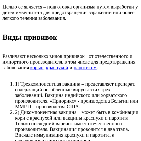
Целью ее является – подготовка организма путем выработки у
детей иммунитета для предотвращения заражений или более
легкого течения заболевания.
Виды прививок
Различают несколько видов прививок - от отечественного и
импортного производителя, в том числе для предотвращения
заболевания
корью
,
краснухой
и
паротитом
.
1) Трехкомпонентная вакцина – представляет препарат,
содержащий ослабленные вирусы этих трех
заболеваний. Вакцина индийского или хорватского
производителя. «Приорикс» - производства Бельгии или
ММР II – производства США.
2) Дикомпонентная вакцина – может быть в комбинации
кори с краснухой или вакцины краснухи и паротита.
Только последний вариант имеет отечественного
производителя. Вакцинация проводится в два этапа.
Вначале иммунизация краснухи и паротита, а
следующим этапом инъекция кори.