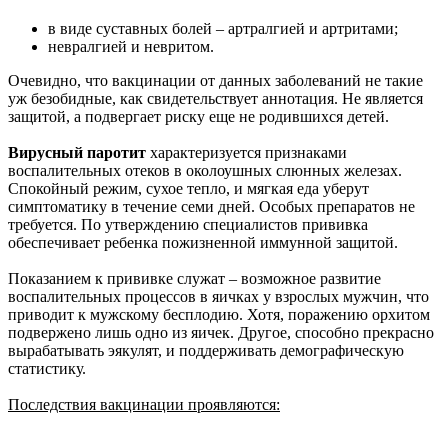
в виде суставных болей – артралгией и артритами;
невралгией и невритом.
Очевидно, что вакцинации от данных заболеваний не такие
уж безобидные, как свидетельствует аннотация. Не является
защитой, а подвергает риску еще не родившихся детей.
Вирусный паротит
характеризуется признаками
воспалительных отеков в околоушных слюнных железах.
Спокойный режим, сухое тепло, и мягкая еда уберут
симптоматику в течение семи дней. Особых препаратов не
требуется. По утверждению специалистов прививка
обеспечивает ребенка пожизненной иммунной защитой.
Показанием к прививке служат – возможное развитие
воспалительных процессов в яичках у взрослых мужчин, что
приводит к мужскому бесплодию. Хотя, поражению орхитом
подвержено лишь одно из яичек. Другое, способно прекрасно
вырабатывать эякулят, и поддерживать демографическую
статистику.
Последствия вакцинации проявляются: