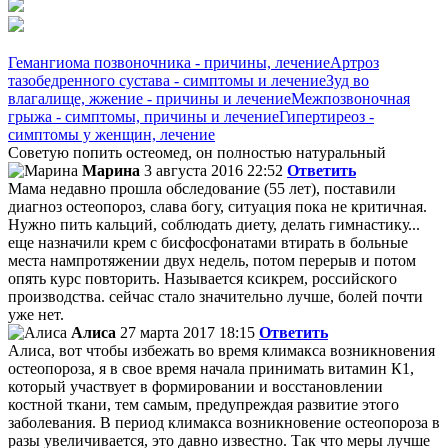
Гемангиома позвоночника - причины, лечение
Артроз
тазобедренного сустава - симптомы и лечение
Зуд во
влагалище, жжение - причины и лечение
Межпозвоночная
грыжа - симптомы, причины и лечение
Гипертиреоз -
симптомы у женщин, лечение
Советую попить остеомед, он полностью натуральный
Марина
3 августа 2016 22:52
Ответить
Мама недавно прошла обследование (55 лет), поставили
диагноз остеопороз, слава богу, ситуация пока не критичная.
Нужно пить кальций, соблюдать диету, делать гимнастику...
еще назначили крем с бисфосфонатами втирать в больные
места нампротяжении двух недель, потом перерыв и потом
опять курс повторить. Называется ксикрем, российского
производства. сейчас стало значительно лучше, болей почти
уже нет.
Алиса
27 марта 2017 18:15
Ответить
Алиса, вот чтобы избежать во время климакса возникновения
остеопороза, я в свое время начала принимать витамин К1,
который участвует в формировании и восстановлении
костной ткани, тем самым, предупреждая развитие этого
заболевания. В период климакса возникновение остеопороза в
разы увеличивается, это давно известно. Так что меры лучше