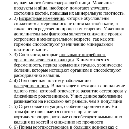
кушает много белоксодержащей пищи. Молочные
продукты и яйца, наоборот, помогают улучшить
состояние костей, повышая их минеральную плотность.
2)
Возрастные изменения
, которые обусловлены
снижением артериального питания костной ткани, а
также непосредственно процессом старения. У женщин
дополнительным фактором является снижение уровня
эстрогенов в менопаузальном возрасте, так как эти
гормоны способствуют увеличению минеральной
плотности кости.
3) Состояния, которые
повышают потребность
организма человека в кальции
. К ним относятся
беременность, период кормления грудью, хронические
болезни, которые истощают организм и способствуют
расходованию кальция.
4) Отягощенная по этому заболеванию
наследственность
. В настоящее время доказано наличие
одного гена, который отвечает за развитие остеопороза у
ближайших родственников. У них данное заболевание
развивается на несколько лет раньше, чем в популяции.
5) Стрессовые ситуации, особенно хронические. На
этом фоне повышается синтез в организме
кортикостероидов, которые способствуют вымыванию
кальция из костей и снижению их прочности.
6) Прием кортикостероидов в больших дозировках с