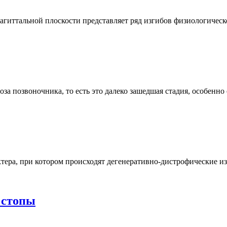
сагиттальной плоскости представляет ряд изгибов физиологичес
а позвоночника, то есть это далеко зашедшая стадия, особенно
ктера, при котором происходят дегенеративно-дистрофические и
 стопы