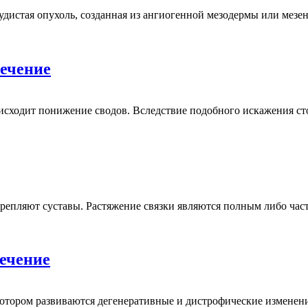
судистая опухоль, созданная из ангиогенной мезодермы или ме
лечение
исходит понижение сводов. Вследствие подобного искажения ст
крепляют суставы. Растяжение связки являются полным либо час
лечение
и котором развиваются дегенеративные и дистрофические измене