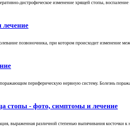
неративно-дистрофическое изменение хрящей стопы, воспалени
и лечение
олевание позвоночника, при котором происходит изменение межп
ение
 поражающим периферическую нервную систему. Болезнь поража
а стопы - фото, симптомы и лечение
ация, выраженная различной степенью выпячивания косточки к 