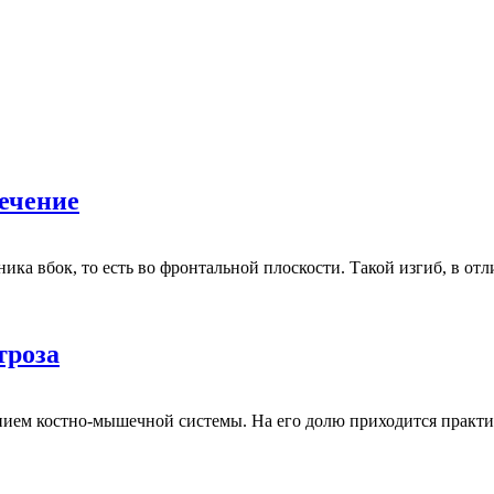
лечение
ка вбок, то есть во фронтальной плоскости. Такой изгиб, в отл
троза
нием костно-мышечной системы. На его долю приходится практ